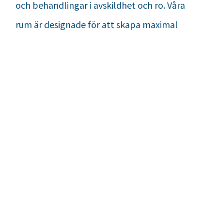
och behandlingar i avskildhet och ro. Våra
rum är designade för att skapa maximal
avslappning och komfort, så att varje besök
blir en stund för dig själv att återhämta
kropp och sinne.