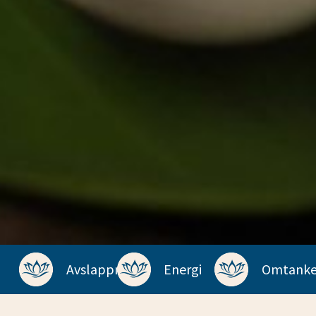
Avslappning
Energi
Omtank